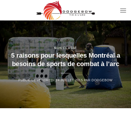
Passer
au
contenu
NON CLASSÉ
5 raisons pour lesquelles Montréal a
besoins de sports de combat à l’arc
PUBLIÉ LE
VENDREDI 24 JUILLET 2015
PAR
DODGEBOW