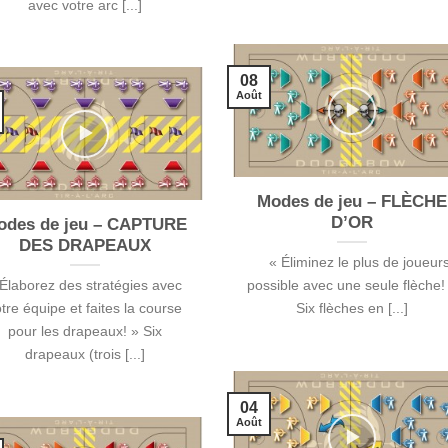
avec votre arc [...]
08
Août
Modes de jeu – FLÈCHE
D’OR
odes de jeu – CAPTURE
DES DRAPEAUX
« Éliminez le plus de joueur
 Élaborez des stratégies avec
possible avec une seule flèche!
tre équipe et faites la course
Six flèches en [...]
pour les drapeaux! » Six
drapeaux (trois [...]
04
Août