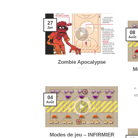
27
Jan
08
Août
Zombie Apocalypse
M
«
vo
04
Août
Modes de jeu – INFIRMIER