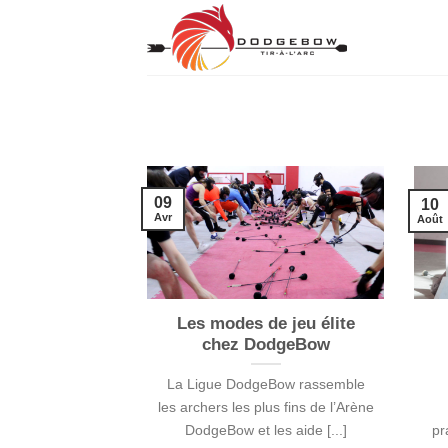
Passer
au
contenu
09
10
Avr
Août
Les modes de jeu élite
chez DodgeBow
La Ligue DodgeBow rassemble
les archers les plus fins de l’Arène
DodgeBow et les aide [...]
pr