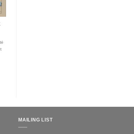
E
té
t
MAILING LIST