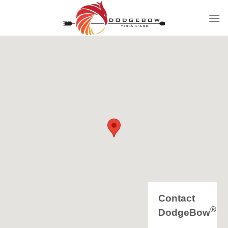
Passer
au
contenu
Contact
®
DodgeBow